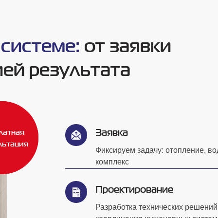
 системе:
от заявки
ией результата
Заявка
латная
латная
льтация
льтация
Фиксируем задачу: отопление, в
комплекс
Проектирование
й системе:
от заявки
Разработка технических решений