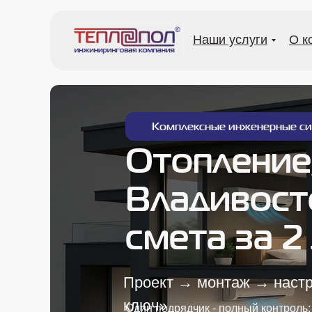
Наши услуги
О к
Комплексные инженерные с
Отопление,
Владивосто
смета за 2
Проект → монтаж → наст
ключ»
Один подрядчик - полный контроль