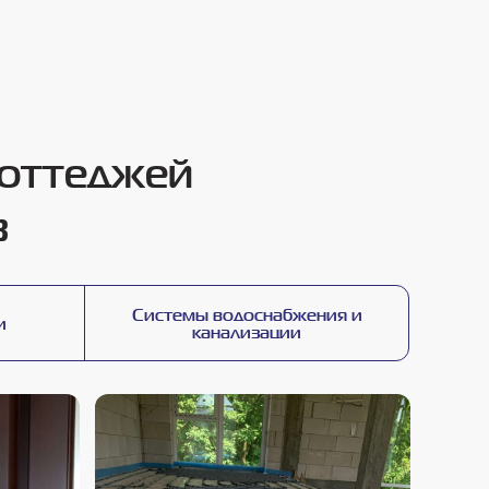
коттеджей
в
Системы водоснабжения и
и
канализации