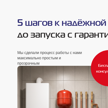
5 шагов к надёжной
до запуска с гарант
Мы сделали процесс работы с нами
максимально простым и
прозрачным
Бесп
Бесп
консу
консу
5 шагов к надёжно