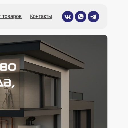
г товаров
Контакты
 во
да,