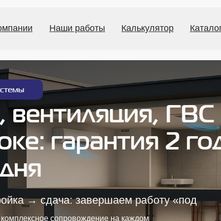
омпании
Наши работы
Калькулятор
Катало
истемы
 вентиляция, ГВС
ке: гарантия 2 го
 дня
ройка →
сдача: завершаем работу «под
: комплексное сопровождение на каждом