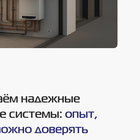
даём надежные
е системы:
опыт,
можно доверять